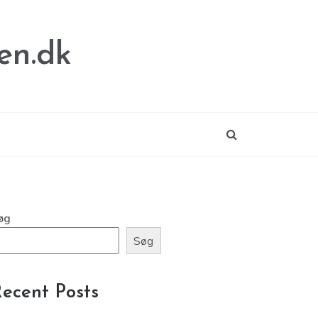
en.dk
øg
Søg
ecent Posts