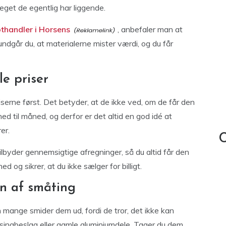
et de egentlig har liggende.
othandler i Horsens
, anbefaler man at
ndgår du, at materialerne mister værdi, og du får
le priser
serne først. Det betyder, at de ikke ved, om de får den
d til måned, og derfor er det altid en god idé at
er.
C
lbyder gennemsigtige afregninger, så du altid får den
ed og sikrer, at du ikke sælger for billigt.
n af småting
ange smider dem ud, fordi de tror, det ikke kan
ssingbeslag eller gamle aluminiumdele. Tager du dem