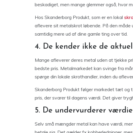
beskadiget, men mange glemmer også, hvor meg
Hos Skanderborg Produkt, som er en lokal
skr
aflevere sit metalskrot løbende. På den måde u
samtidig mere ud af dine gamle ting over tid.
4. De kender ikke de aktuel
Mange afleverer deres metal uden at tjekke pri
bedste pris. Metalmarkedet kan svinge fra måne
spørge din lokale skrothandler, inden du aflever
Skanderborg Produkt følger markedet tæt og ti
pris, der svarer til dagens værdi. Det giver trygh
5. De undervurderer værdie
Selv små mængder metal kan have værdi, men m
betale sig. Det gælder fx kobberledninger, me