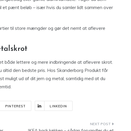
til et pænt beløb – især hvis du samler lidt sammen over
rtier til store mængder og gør det nemt at aflevere
talskrot
det både lettere og mere indbringende at aflevere skrot.
du altid den bedste pris. Hos Skanderborg Produkt får
st muligt ud af dit jern og metal, samtidig med at du
emtid.
PINTEREST
LINKEDIN
er
IKEA hack køkken – sådan forvandler du et