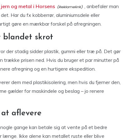
 jern og metal i Horsens
, anbefaler man
r det. Har du fx kobberrør, aluminiumsdele eller
urtigt gøre en mærkbar forskel på afregningen.
r blandet skrot
r der stadig sidder plastik, gummi eller træ på. Det gør
n trække prisen ned. Hvis du bruger et par minutter på
renere afregning og en hurtigere ekspedition.
rer dem med plastikisolering, men hvis du fjerner den,
mme gælder for maskindele og beslag – jo renere
at aflevere
 nogle gange kan betale sig at vente på et bedre
r længe. Ikke alene kan metallet ruste eller blive