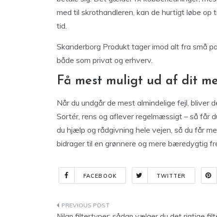
med til skrothandleren, kan de hurtigt løbe op 
tid.
Skanderborg Produkt tager imod alt fra små pa
både som privat og erhverv.
Få mest muligt ud af dit me
Når du undgår de mest almindelige fejl, bliver 
Sortér, rens og aflever regelmæssigt – så får 
du hjælp og rådgivning hele vejen, så du får me
bidrager til en grønnere og mere bæredygtig fr
FACEBOOK
TWITTER
Indlægsnavigation
Nilan filtertyper: sådan vælger du det rigtige filt