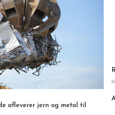
D
A
de afleverer jern og metal til