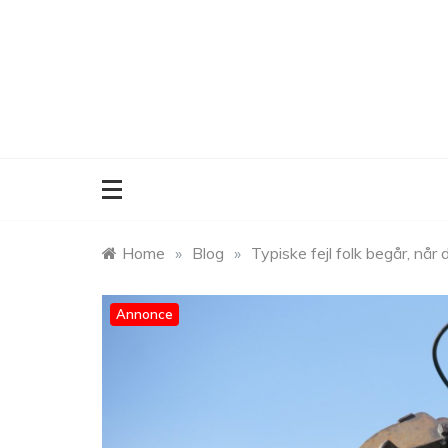
Skip
to
content
Home
»
Blog
»
Typiske fejl folk begår, når 
Annonce